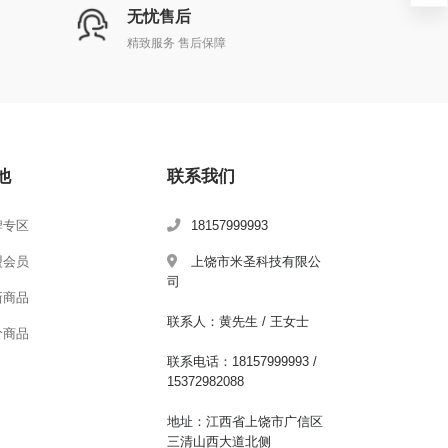
无忧售后
精致服务 售后保障
他
联系我们
牌专区
18157999993
盟会员
上饶市米圣科技有限公
司
新商品
联系人：黄先生 / 王女士
价商品
联系电话：18157999993 /
15372982088
地址：江西省上饶市广信区
三清山西大道北侧