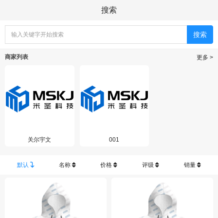
搜索
商家列表
更多 >
关尔宇文
001
默认
名称
价格
评级
销量