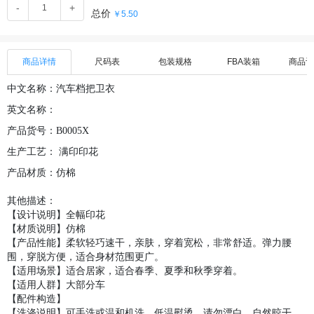
-
+
总价
￥5.50
商品详情
尺码表
包装规格
FBA装箱
商品评
中文名称：汽车档把卫衣
英文名称：
产品货号：B0005X
生产工艺：
满印
印花
产品材质：仿棉
其他描述：
【设计说明】全幅印花
【材质说明】仿棉
【产品性能】柔软轻巧速干，亲肤，穿着宽松，非常舒适。弹力腰
围，穿脱方便，适合身材范围更广。
【适用场景】适合居家，适合春季、夏季和秋季穿着。
【适用人群】大部分车
【配件构造】
【洗涤说明】可手洗或温和机洗，低温熨烫，请勿漂白，自然晾干。