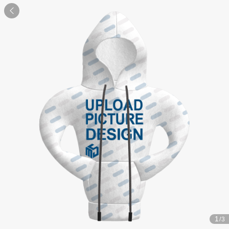

1
/3