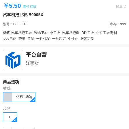
￥5.50
销量: 1
降价提醒
汽车档把卫衣-B0005X
型号：
B0005X
库存：
999
标签
汽车档把卫衣
装饰卫衣
小卫衣
汽车档把套
DIY卫衣
个性卫衣定制
pod电商
跨境
货源
一件代发
一件起订
个性化
服装定制
平台自营
江西省
商品选项
材质
仿棉-180g
尺码
F