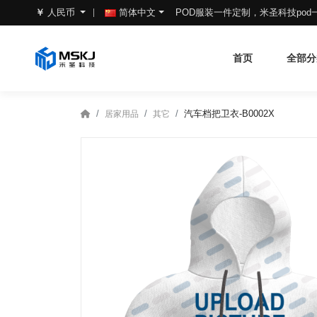
POD服装一件定制，米圣科技po
￥
人民币
简体中文
首页
全部分
汽车档把卫衣-B0002X
居家用品
其它