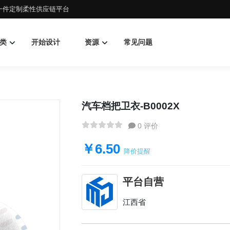
d一件定制柔性供应链平台
类
开始设计
资源
常见问题
汽车档把卫衣-B0002X
0 评价
￥6.50
降价提醒
平台自营
江西省