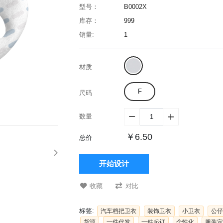
型号：
B0002X
库存：
999
销量:
1
材质
F
尺码
数量


￥6.50
总价
开始设计
收藏
对比
标签:
汽车档把卫衣
装饰卫衣
小卫衣
公仔
货源
一件代发
一件起订
个性化
服装定