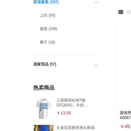
家居服装 (197)
上衣 (50)
套装 (108)
裤子 (38)
居家用品 (57)
热卖商品
儿童圆领短袖T恤-
GFQ0001 - 牛奶
丝-170g/XS
圆领男
￥13.00
A0067
￥49.
女童双层裤里裤右裤袋-