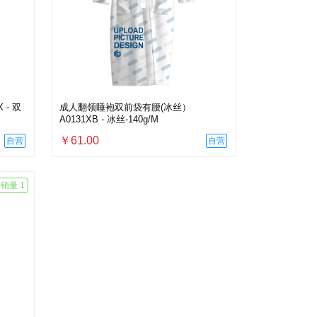
- 双
成人翻领睡袍双前袋有腰(冰丝）
A0131XB - 冰丝-140g/M
￥61.00
自营
自营
销量 1