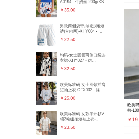
A0194 - 牛奶丝-200g/XS
￥35.00
男款两侧袋带抽绳沙滩短
裤(带内网)-XHY004 - 鸟
眼布-140g/S
￥22.50
均码-女士圆领两侧口袋连
衣裙-XHY027 - 仿
棉-170g/F
￥32.50
欧美标准码-女士圆领插肩
短袖上衣-OFX002 - 涤毛
圈-230g/S
￥25.00
欧美码
棉-180
欧美标准码-女款半开衫V
领2粒纽扣短袖上衣-
￥19.
OFX008 - 仿棉-180g/S
￥23.50