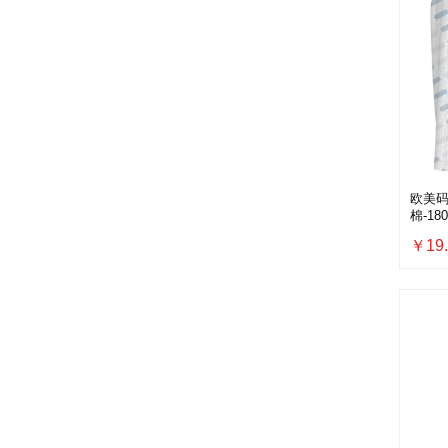
欧美码
棉-180
￥19.