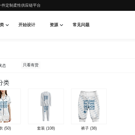
d一件定制柔性供应链平台
类
开始设计
资源
常见问题
只看有货
状态
分类
 (50)
套装 (108)
裤子 (38)