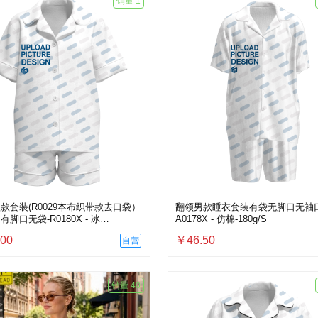
销量 1
款套装(R0029本布织带款去口袋）
翻领男款睡衣套装有袋无脚口无袖口
脚口无袋-R0180X - 冰
A0178X - 仿棉-180g/S
g/3XS
00
￥46.50
自营
销量 40