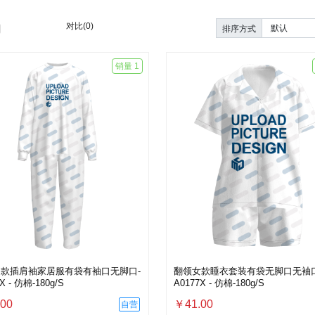
对比(0)
排序方式
销量 1
款插肩袖家居服有袋有袖口无脚口-
翻领女款睡衣套装有袋无脚口无袖口
X - 仿棉-180g/S
A0177X - 仿棉-180g/S
00
￥41.00
自营