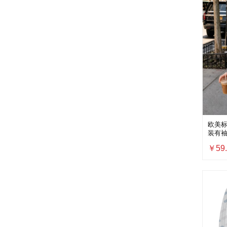
欧美标
装有袖口
￥59.