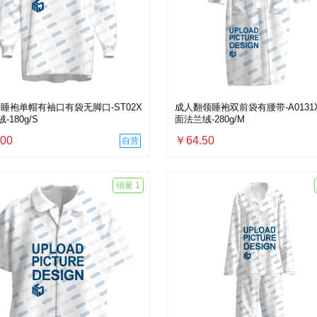
睡袍单帽有袖口有袋无脚口-ST02X
成人翻领睡袍双前袋有腰带-A0131X 
绒-180g/S
面法兰绒-280g/M
00
￥64.50
自营
销量 1