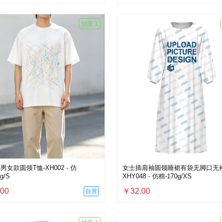
销量 1
男女款圆领T恤-XH002 - 仿
女士插肩袖圆领睡裙有袋无脚口无袖
g/S
XHY048 - 仿棉-170g/XS
00
￥32.00
自营