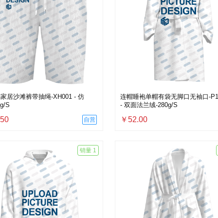
家居沙滩裤带抽绳-XH001 - 仿
连帽睡袍单帽有袋无脚口无袖口-P10
g/S
- 双面法兰绒-280g/S
50
￥52.00
自营
销量 1