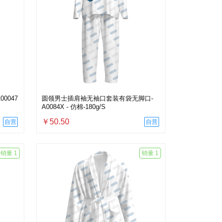
0047
圆领男士插肩袖无袖口套装有袋无脚口-
A0084X - 仿棉-180g/S
￥50.50
自营
自营
销量 1
销量 1