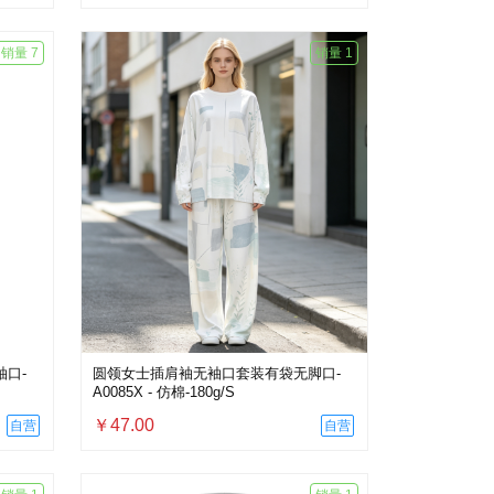
销量 7
销量 1
口-
圆领女士插肩袖无袖口套装有袋无脚口-
A0085X - 仿棉-180g/S
￥47.00
自营
自营