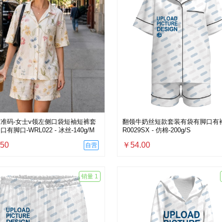
准码-女士v领左侧口袋短袖短裤套
翻领牛奶丝短款套装有袋有脚口有袖
有脚口-WRL022 - 冰丝-140g/M
R0029SX - 仿棉-200g/S
50
￥54.00
自营
销量 1