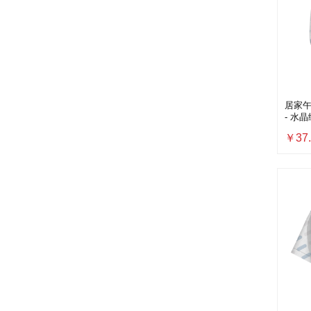
居家午
- 水晶
￥37.