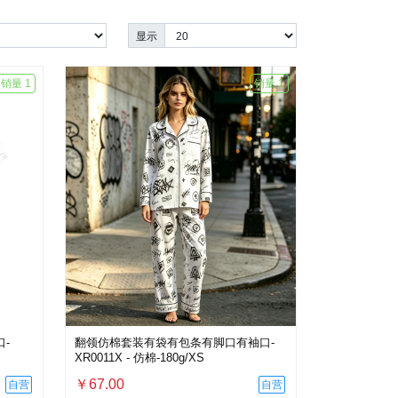
显示
销量 1
销量 1
-
翻领仿棉套装有袋有包条有脚口有袖口-
XR0011X - 仿棉-180g/XS
￥67.00
自营
自营