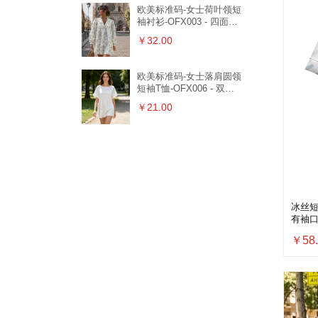
欧美标准码-女士荷叶领短
袖衬衫-OFX003 - 四面
弹-120g/S
￥32.00
欧美标准码-女士落肩圆领
短袖T恤-OFX006 - 双线
格-120g/S
￥21.00
冰丝短
有袖口有
丝-140
￥58.