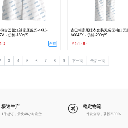
棉古巴领短袖家居服(S-4XL)-
古巴领家居睡衣套装无袋无袖口无脚
ZA - 仿棉-180g/S
A0042X - 仿棉-200g/S
50
￥51.00
自营
2
3
4
5
6
7
8
9
下一页
最后一页
极速生产
稳定物流
1件起订，最快48小时发货
一件发全球，妥投率99%