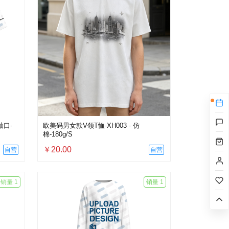
口-
欧美码男女款V领T恤-XH003 - 仿
棉-180g/S
￥20.00
自营
自营
销量 1
销量 1