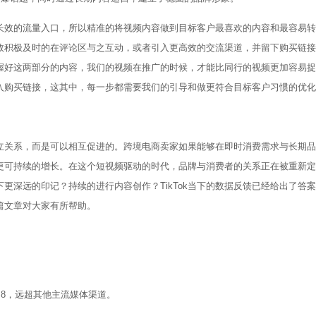
定而长效的流量入口，所以精准的将视频内容做到目标客户最喜欢的内容和最容易
，实效积极及时的在评论区与之互动，或者引入更高效的交流渠道，并留下购买链
握好这两部分的内容，我们的视频在推广的时候，才能比同行的视频更加容易捉
入购买链接，这其中，每一步都需要我们的引导和做更符合目标客户习惯的优化
是对立关系，而是可以相互促进的。跨境电商卖家如果能够在即时消费需求与长期
模式更可持续的增长。在这个短视频驱动的时代，品牌与消费者的关系正在被重新
更深远的印记？持续的进行内容创作？TikTok当下的数据反馈已经给出了答
篇文章对大家有所帮助。
11.8，远超其他主流媒体渠道。