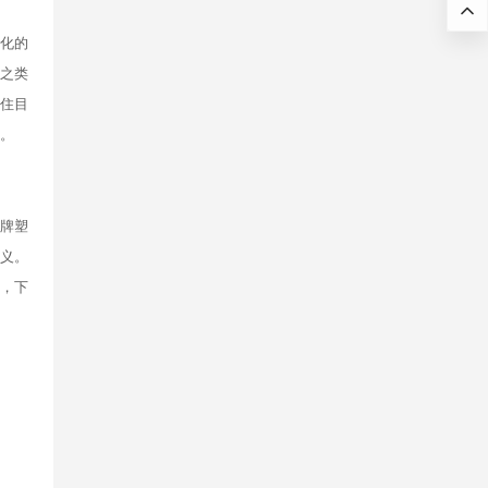
转化的
接之类
住目
。
品牌塑
定义。
案，下