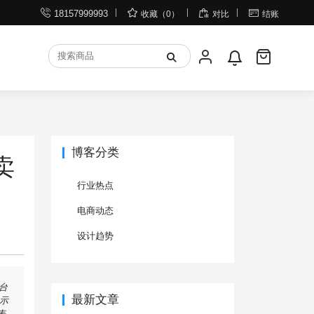




18157999993
收藏（0）
对比
结账
博客分类
卖
行业热点
电商动态
设计趋势
台
最新文章
揭示
表