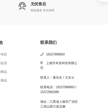
无忧售后
精致服务 售后保障
他
联系我们
牌专区
18157999993
盟会员
上饶市米圣科技有限公
司
新商品
联系人：黄先生 / 王女士
价商品
联系电话：18157999993 /
15372982088
地址：江西省上饶市广信区
三清山西大道北侧